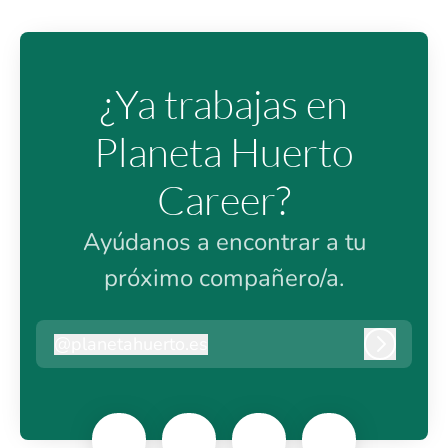
¿Ya trabajas en
Planeta Huerto
Career?
Ayúdanos a encontrar a tu
próximo compañero/a.
@
planetahuerto.es
planetahuerto.es
Iniciar s